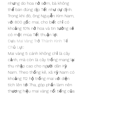
nhưng do hoa nở sớm, bà không 
thể bán đúng dịp Tết như dự định. 
Trong khi đó, ông Nguyễn Kim Nam, 
với 800 gốc mai, cho biết chỉ có 
khoảng 10% nở hoa và tin tưởng sẽ 
có một mùa Tết thuận lợi.
Đưa Mai Vàng Trở Thành Kinh Tế 
Chủ Lực
Mai vàng 5 cánh không chỉ là cây 
cảnh, mà còn là cây trồng mang lại 
thu nhập cao cho người dân Kỳ 
Nam. Theo thống kê, xã Kỳ Nam có 
khoảng 112 hộ trồng mai với diện 
tích lên tới 7ha, góp phần làm nên 
thương hiệu mai vàng nổi tiếng của 
địa phương. Dù năm nay gặp phải 
thời tiết khó khăn, nhưng người dân 
nơi đây vẫn giữ vững niềm tin vào 
cây mai, hy vọng Tết Nguyên đán 