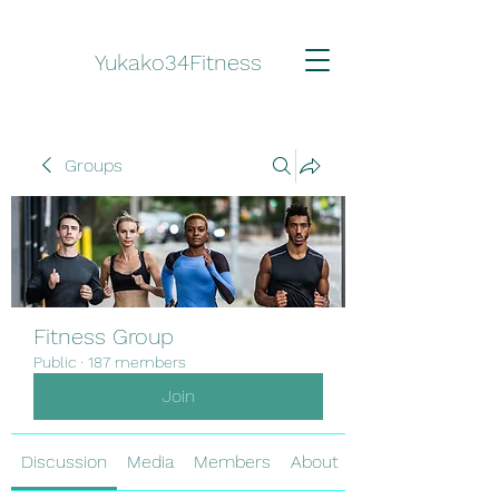
Yukako34Fitness
Groups
Fitness Group
Public
·
187 members
Join
Discussion
Media
Members
About