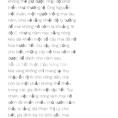
không thể giữ được nhịp độ phát 
triển như thường lệ. Ông Nguyễn 
Viết Xuân, một người trồng mai lâu 
năm, chia sẻ rằng nhiệt độ lý tưởng 
để mai không nở sớm là khoảng 16 
độ C, nhưng năm nay, nắng nóng 
kéo dài khiến một số cây mai đã nở 
hoa trước Tết. Dù vậy, ông cũng 
cho biết, những cây nở hoa sớm sẽ 
được để dành cho năm sau.
Nỗi Lo Sốt Ruột Của Nông Dân
Mai vàng không chỉ mang lại thu 
nhập ổn định cho nông dân, mà 
còn là một phần không thể thiếu 
trong các gia đình Việt dịp Tết. Tuy 
nhiên, việc nắng nóng làm mai nở 
sớm đã khiến nhiều chủ vườn cảm 
thấy lo lắng. Bà Phan Thị Lý cho 
biết, gia đình bà có 500 gốc mai, 