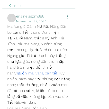
Back
engine.aszm888
engine.aszm888
November 27, 2024
Mai Vàng 5 Cánh Nở Rộ, Nông Dân 
Lo Lắng Tết Không Đúng Hẹn
Tại xã Kỳ Nam, thị xã Kỳ Anh, Hà 
Tĩnh, loài mai vàng 5 cánh từng 
mọc hoang dại dưới chân núi Đèo 
Ngang giờ đã trở thành cây trồng 
chủ lực, giúp nông dân thu nhập 
hàng trăm triệu đồng mỗi 
năm.
nguồn mai vàng bán tết
 Tuy 
nhiên, năm nay, với những đợt nắng 
nóng thất thường, nhiều vườn mai 
đã nở hoa sớm, khiến bà con lo 
lắng về việc không kịp bán vào dịp 
Tết Nguyên đán.
Loài Mai Vàng Độc Đáo