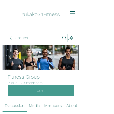
Yukako34Fitness
Groups
Fitness Group
Public
·
187 members
Join
Discussion
Media
Members
About