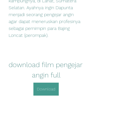
kampungnya, di Lahat, Sumatera 
Selatan. Ayahnya ingin Dapunta 
menjadi seorang pengejar angin 
agar dapat meneruskan profesinya 
sebagai pemimpin para Bajing 
Loncat (perompak).
download film pengejar 
angin full
Download
0
0
Bir yorum yazın...