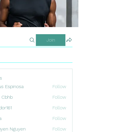
Join
s
us Espinosa
Follow
x Cbhb
Follow
odor161
Follow
1
a
Follow
uyen Nguyen
Follow