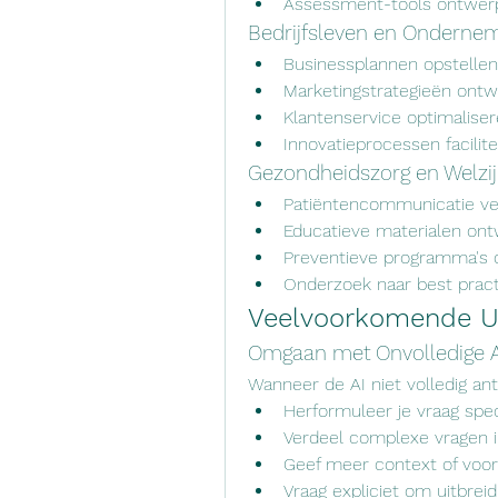
Assessment-tools ontwer
Bedrijfsleven en Onderne
Businessplannen opstellen
Marketingstrategieën ontw
Klantenservice optimalise
Innovatieprocessen facilit
Gezondheidszorg en Welzi
Patiëntencommunicatie ve
Educatieve materialen ont
Preventieve programma's
Onderzoek naar best prac
Veelvoorkomende Ui
Omgaan met Onvolledige 
Wanneer de AI niet volledig an
Herformuleer je vraag spec
Verdeel complexe vragen i
Geef meer context of voo
Vraag expliciet om uitbreid