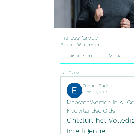
Fitness Group
Public
·
186 members
Discussion
Media
Back
Eudora Eudora
June 27, 2025
Meester Worden in AI-C
Nederlandse Gids
Ontsluit het Volledi
Intelligentie