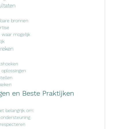
ultaten
uwbare bronnen
rtise
 waar mogelijk
ijk
breken
alshoeken
 oplossingen
stellen
nieken
en en Beste Praktijken
het belangrijk om:
I-ondersteuning
 respecteren