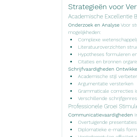
Strategieën voor V
Academische Excellentie B
Onderzoek en Analyse
 Voor s
mogelijkheden:
Complexe wetenschappeli
Literatuuroverzichten str
Hypotheses formuleren en
Citaties en bronnen organ
Schrijfvaardigheden Ontwikke
Academische stijl verbete
Argumentatie versterken
Grammaticale correcties i
Verschillende schrijfgenr
Professionele Groei Stimul
Communicatievaardigheden
 
Overtuigende presentaties
Diplomatieke e-mails form
Vergadernotulen efficiënt 