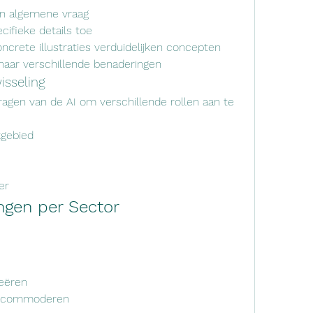
en algemene vraag
ecifieke details toe
oncrete illustraties verduidelijken concepten
 naar verschillende benaderingen
isseling
ragen van de AI om verschillende rollen aan te 
kgebied
er
ngen per Sector
reëren
 accommoderen