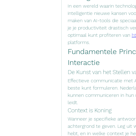
In een wereld waarin technolog
intelligentie nieuwe kansen voo
maken van AI-tools die speciaal
je je productiviteit drastisch v
optimaal kunt profiteren van 
h
platforms.
Fundamentele Princi
Interactie
De Kunst van het Stellen v
Effectieve communicatie met AI 
beste kunt formuleren. Nederl
kunnen communiceren in hun mo
leidt.
Context is Koning
Wanneer je specifieke antwoord
achtergrond te geven. Leg uit w
hebt, en in welke context je h