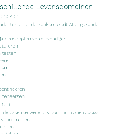
erschillende Levensdomeinen
ereiken
tudenten en onderzoekers biedt AI ongekende 
jke concepten vereenvoudigen
uctureren
 testen
iseren
len
ren
dentificeren
es beheersen
eren
In de zakelijke wereld is communicatie cruciaal:
 voorbereiden
uleren
opstellen