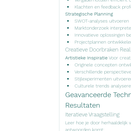
Klachten en feedback prof
Strategische Planning
SWOT-analyses uitvoeren
Marktonderzoek interpret
Innovatieve oplossingen 
Projectplannen ontwikkele
Creatieve Doorbraken Real
Artistieke Inspiratie
 Voor creat
Originele concepten ontwi
Verschillende perspectiev
Stijlexperimenten uitvoere
Culturele trends analyser
Geavanceerde Techn
Resultaten
Iteratieve Vraagstelling
Leer hoe je door herhaaldelijk v
antwoorden komt: