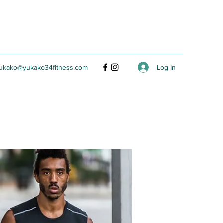
Log In
ukako@yukako34fitness.com