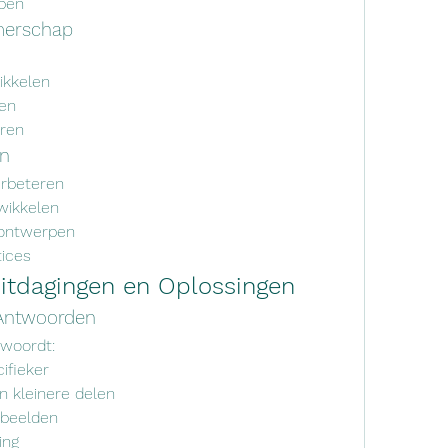
pen
merschap
ikkelen
ren
eren
jn
rbeteren
wikkelen
 ontwerpen
tices
tdagingen en Oplossingen
Antwoorden
twoordt:
ifieker
n kleinere delen
rbeelden
ing