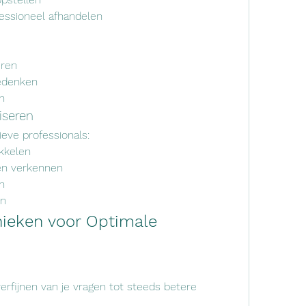
essioneel afhandelen
eren
bedenken
n
iseren
ieve professionals:
kkelen
en verkennen
n
en
ieken voor Optimale 
erfijnen van je vragen tot steeds betere 