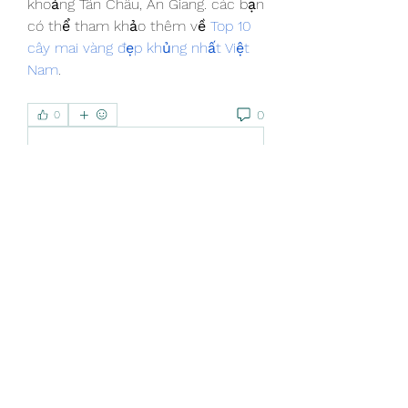
khoảng Tân Châu, An Giang. các bạn 
có thể tham khảo thêm về 
Top 10 
cây mai vàng đẹp khủng nhất Việt 
Nam
.
0
0
Write a comment...
About
Welcome to the group! You can
connect with other members, ge
...
Read more
Members
Linus Espinosa
Follow