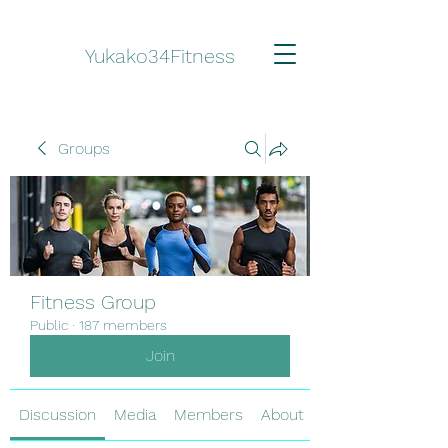
Yukako34Fitness
Groups
Fitness Group
Public
·
187 members
Join
Discussion
Media
Members
About