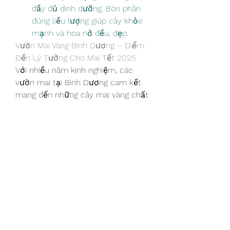
đầy đủ dinh dưỡng. Bón phân 
đúng liều lượng giúp cây khỏe 
mạnh và hoa nở đều, đẹp.
Vườn Mai Vàng Bình Dương – Điểm 
Đến Lý Tưởng Cho Mai Tết 2025
Với nhiều năm kinh nghiệm, các 
vườn mai tại Bình Dương cam kết 
mang đến những cây mai vàng chất 
lượng cao, giá cả cạnh tranh. Khách 
hàng sẽ được tư vấn tận tình để 
lựa chọn cây mai phù hợp với 
không gian và nhu cầu sử dụng.
Ngoài ra, dịch vụ vận chuyển nhanh 
chóng và chuyên nghiệp đảm bảo 
cây mai được giao đến tay khách 
hàng trong tình trạng tốt nhất.
Kết Luận
Năm mới đang đến gần, hãy để sắc 