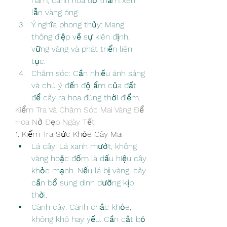
năm, cánh hoa đỏ thắm xen 
lẫn vàng óng.
Ý nghĩa phong thủy: Mang 
thông điệp về sự kiên định, 
vững vàng và phát triển liên 
tục.
Chăm sóc: Cần nhiều ánh sáng 
và chú ý đến độ ẩm của đất 
để cây ra hoa đúng thời điểm.
Kiểm Tra Và Chăm Sóc Mai Vàng Để 
Hoa Nở Đẹp Ngày Tết
1. Kiểm Tra Sức Khỏe Cây Mai
Lá cây: Lá xanh mướt, không 
vàng hoặc đốm là dấu hiệu cây 
khỏe mạnh. Nếu lá bị vàng, cây 
cần bổ sung dinh dưỡng kịp 
thời.
Cành cây: Cành chắc khỏe, 
không khô hay yếu. Cần cắt bỏ 