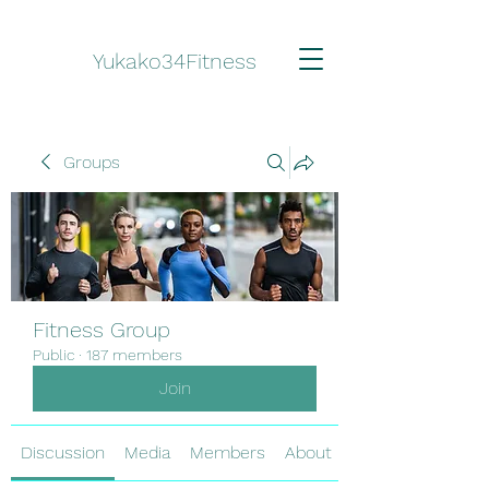
Yukako34Fitness
Groups
Fitness Group
Public
·
187 members
Join
Discussion
Media
Members
About