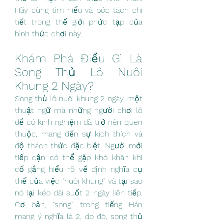
Hãy cùng tìm hiểu và bóc tách chi 
tiết trong thế giới phức tạp của 
hình thức chơi này.
Khám Phá Điều Gì Là 
Song Thủ Lô Nuôi 
Khung 2 Ngày?
Song thủ lô nuôi khung 2 ngày, một 
thuật ngữ mà những người chơi lô 
đề có kinh nghiệm đã trở nên quen 
thuộc, mang đến sự kích thích và 
độ thách thức đặc biệt. Người mới 
tiếp cận có thể gặp khó khăn khi 
cố gắng hiểu rõ về định nghĩa cụ 
thể của việc "nuôi khung" và tại sao 
nó lại kéo dài suốt 2 ngày liên tiếp. 
Cơ bản, "song" trong tiếng Hán 
mang ý nghĩa là 2, do đó, song thủ 