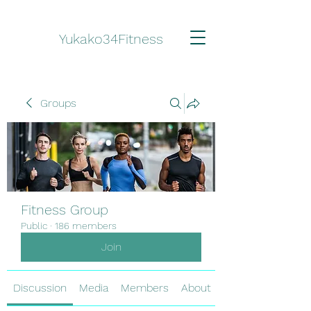
Yukako34Fitness
Groups
Fitness Group
Public
·
186 members
Join
Discussion
Media
Members
About