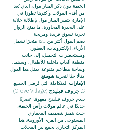
الخيمة
 دون ذكر المنار مول، الذي يُعد 
من أقدم المولات وأكثرها تطورًا في 
الإمارة. يتميز المنار مول بإطلالة خلابة 
على البحيرة المجاورة، ما يمنح الزوار 
تجربة تسوق فريدة ومريحة.
يضم المول أكثر من 120 متجرًا تشمل 
الأزياء، الإلكترونيات، العطور، 
ومستحضرات التجميل، إلى جانب 
منطقة ألعاب داخلية للأطفال، وسينما، 
وساحة مطاعم متنوعة. يمثل هذا المول 
مثالًا حيًا لتجربة 
شوبينج 
الإمارات
 المتكاملة التي تُرضي الجميع.
3. جروف فيليدج (Grove Village)
يقدم جروف فيليدج مفهومًا عصريًا 
جديدًا في عالم 
مولات رأس الخيمة
، 
حيث يتميز بتصميمه المعماري 
المستوحى من القرى الأوروبية. هذا 
المركز التجاري يجمع بين المحلات 