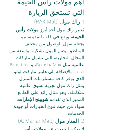
أهم مولات رأس الخيمة 
التي تستحق الزيارة
1. راك مول (RAK Mall)
يُعتبر راك مول أحد أبرز 
مولات رأس 
الخيمة
، ويقع في قلب المدينة، مما 
يجعله سهل الوصول من مختلف 
المناطق. يضم المول تشكيلة واسعة من 
المحال التجارية، التي تشمل ماركات 
عالمية مثل Splash، Max، وBrand for 
Less، بالإضافة إلى هايبر ماركت لولو 
الذي يوفر كافة مستلزمات المنزل.
يمثل راك مول تجربة تسوق عائلية 
متكاملة، وهو مثال رائع على الطابع 
المميز الذي تقدمه 
شوبينج الإمارات
، 
سواء من حيث تنوع الخيارات أو جودة 
الخدمات.
2. المنار مول (Al Manar Mall)
لا يمكن الحديث عن 
مولات رأس 