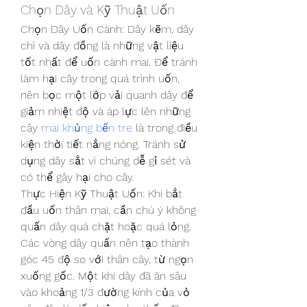
Chọn Dây và Kỹ Thuật Uốn
Chọn Dây Uốn Cành: Dây kẽm, dây 
chì và dây đồng là những vật liệu 
tốt nhất để uốn cành mai. Để tránh 
làm hại cây trong quá trình uốn, 
nên bọc một lớp vải quanh dây để 
giảm nhiệt độ và áp lực lên những 
cây 
mai khủng bến tre
 là trong điều 
kiện thời tiết nắng nóng. Tránh sử 
dụng dây sắt vì chúng dễ gỉ sét và 
có thể gây hại cho cây.
Thực Hiện Kỹ Thuật Uốn: Khi bắt 
đầu uốn thân mai, cần chú ý không 
quấn dây quá chặt hoặc quá lỏng. 
Các vòng dây quấn nên tạo thành 
góc 45 độ so với thân cây, từ ngọn 
xuống gốc. Một khi dây đã ăn sâu 
vào khoảng 1/3 đường kính của vỏ 