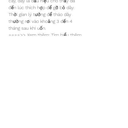
cây, đây là dấu hiệu cho thấy đã 
đến lúc thích hợp để gỡ bỏ dây. 
Thời gian lý tưởng để tháo dây 
thường rơi vào khoảng 3 đến 4 
tháng sau khi uốn.
====>> Xem thêm: Tìm hiểu thêm 
về cách định 
giá mai vàng hoành 40
Đối với những cây mai lớn và già 
cỗi, quá trình này có thể kéo dài 
hơn một năm và đôi khi cần uốn lại 
2 đến 3 lần để đạt được dáng vẻ 
mong muốn. Việc tháo dây cần 
được thực hiện đúng thời điểm: 
tháo quá muộn có thể để lại sẹo 
lớn trên cây, còn tháo quá sớm thì 
dáng cây chưa được hình thành rõ 
ràng. Khi tháo dây, nên thực hiện từ 
ngọn cây về phía gốc.
Với những bí quyết trên, hy vọng 