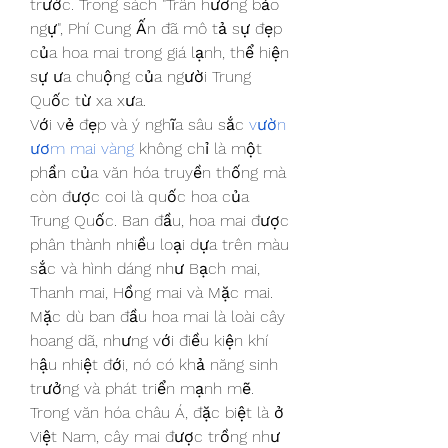
trước. Trong sách "Trân hương bảo 
ngự", Phí Cung Ấn đã mô tả sự đẹp 
của hoa mai trong giá lạnh, thể hiện 
sự ưa chuộng của người Trung 
Quốc từ xa xưa.
Với vẻ đẹp và ý nghĩa sâu sắc 
vườn 
ươm mai vàng
 không chỉ là một 
phần của văn hóa truyền thống mà 
còn được coi là quốc hoa của 
Trung Quốc. Ban đầu, hoa mai được 
phân thành nhiều loại dựa trên màu 
sắc và hình dáng như Bạch mai, 
Thanh mai, Hồng mai và Mặc mai.
Mặc dù ban đầu hoa mai là loài cây 
hoang dã, nhưng với điều kiện khí 
hậu nhiệt đới, nó có khả năng sinh 
trưởng và phát triển mạnh mẽ. 
Trong văn hóa châu Á, đặc biệt là ở 
Việt Nam, cây mai được trồng như 