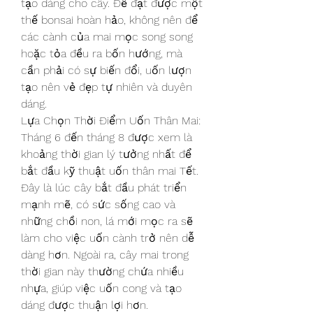
tạo dáng cho cây. Để đạt được một 
thế bonsai hoàn hảo, không nên để 
các cành của mai mọc song song 
hoặc tỏa đều ra bốn hướng, mà 
cần phải có sự biến đổi, uốn lượn 
tạo nên vẻ đẹp tự nhiên và duyên 
dáng.
Lựa Chọn Thời Điểm Uốn Thân Mai: 
Tháng 6 đến tháng 8 được xem là 
khoảng thời gian lý tưởng nhất để 
bắt đầu kỹ thuật uốn thân mai Tết. 
Đây là lúc cây bắt đầu phát triển 
mạnh mẽ, có sức sống cao và 
những chồi non, lá mới mọc ra sẽ 
làm cho việc uốn cành trở nên dễ 
dàng hơn. Ngoài ra, cây mai trong 
thời gian này thường chứa nhiều 
nhựa, giúp việc uốn cong và tạo 
dáng được thuận lợi hơn.