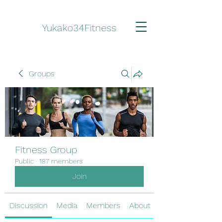
Yukako34Fitness
Groups
Fitness Group
Public
·
187 members
Join
Discussion
Media
Members
About