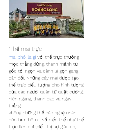
1Thế mai trực
mai phôi là gì
 với thế trực thường 
mọc thẳng đứng, thanh mảnh từ 
gốc tới ngọn và cành lá gọn gàng, 
cân đối. Những cây mai được tạo 
thế trực biểu tượng cho hình tượng 
của các người quân tử quật cường, 
hiên ngang, thanh cao và ngay 
thẳng.
không những thế các nghệ nhân 
còn tạo thêm 1 số biến thể như thế 
trực liên chi (biểu thị sự giàu có, 