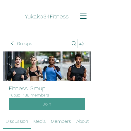
Yukako34Fitness
Groups
Fitness Group
Public
·
186 members
Join
Discussion
Media
Members
About