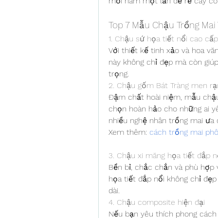
mỗi năm một lần để rễ cây có 
Top 7 Mẫu Chậu Trồng Mai
1. Chậu sứ họa tiết nổi cao cấp
Với thiết kế tinh xảo và hoa v
này không chỉ đẹp mà còn giúp 
trọng.
2. Chậu gốm Bát Tràng men rạ
Đậm chất hoài niệm, mẫu chậu 
chọn hoàn hảo cho những ai yêu
nhiều nghệ nhân trồng mai ưa 
Xem thêm: 
cách trồng mai phô
3. Chậu xi măng họa tiết đắp n
Bền bỉ, chắc chắn và phù hợp v
họa tiết đắp nổi không chỉ đẹp
dài.
4. Chậu composite hiện đại
Nếu bạn yêu thích phong cách t