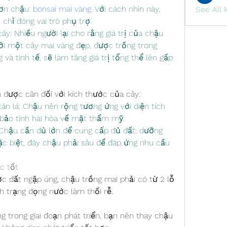
hơn chậu: 
bonsai mai vàng
. Với cách nhìn này, 
See All 
 chỉ đóng vai trò phụ trợ.
y: Nhiều người lại cho rằng giá trị của chậu 
ởi một cây mai vàng đẹp, được trồng trong 
à tinh tế, sẽ làm tăng giá trị tổng thể lên gấp 
 được cân đối với kích thước của cây:
án lá: Chậu nên rộng tương ứng với diện tích 
bảo tính hài hòa về mặt thẩm mỹ.
 Chậu cần đủ lớn để cung cấp đủ đất, dưỡng 
ặc biệt, đáy chậu phải sâu để đáp ứng nhu cầu 
c tốt
c đất ngập úng, chậu trồng mai phải có từ 2 lỗ 
nh trạng đọng nước làm thối rễ.
 trong giai đoạn phát triển, bạn nên thay chậu 