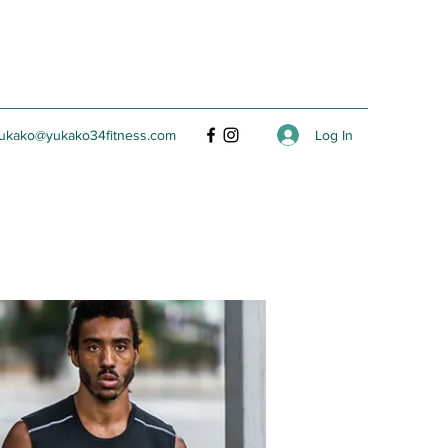
Log In
ukako@yukako34fitness.com