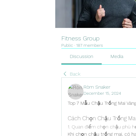
Fitness Group
Public
·
187 members
Discussion
Media
Back
Ròm Snaker
December 15, 2024
Top 7 Mẫu Chậu Trồng Mai Và
Cách Chọn Chậu Trồng Ma
1. Quan điểm chọn chậu phù h
Khi chọn chậu trồng mai, có ha