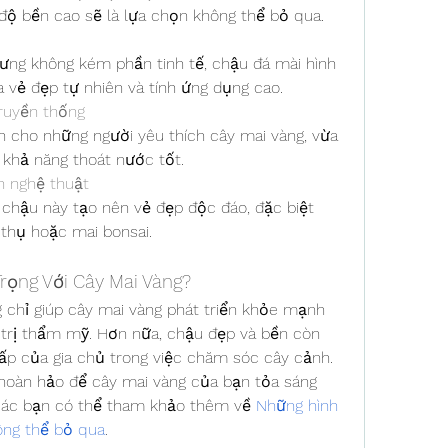
 độ bền cao sẽ là lựa chọn không thể bỏ qua.
g không kém phần tinh tế, chậu đá mài hình 
a vẻ đẹp tự nhiên và tính ứng dụng cao.
ruyền thống
 cho những người yêu thích cây mai vàng, vừa 
 khả năng thoát nước tốt.
h nghệ thuật
chậu này tạo nên vẻ đẹp độc đáo, đặc biệt 
thụ hoặc mai bonsai.
rọng Với Cây Mai Vàng?
chỉ giúp cây mai vàng phát triển khỏe mạnh 
trị thẩm mỹ. Hơn nữa, chậu đẹp và bền còn 
ấp của gia chủ trong việc chăm sóc cây cảnh.
oàn hảo để cây mai vàng của bạn tỏa sáng 
Các bạn có thể tham khảo thêm về 
Những hình 
ông thể bỏ qua
.