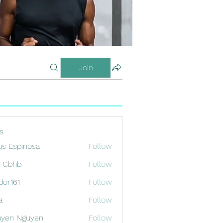
Join
s
us Espinosa
Follow
x Cbhb
Follow
odor161
Follow
1
a
Follow
uyen Nguyen
Follow