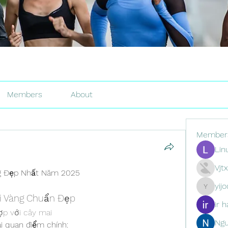
Members
About
Member
Lin
Vjt
ng Đẹp Nhất Năm 2025
yij
yijodor16
i Vàng Chuẩn Đẹp
ir h
ợp với cây mai
Ng
i quan điểm chính: