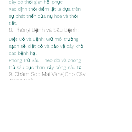
cây có thời gian hồi phục.
Xác định thời điểm lặt lá dựa trên 
sự phát triển của nụ hoa và thời 
tiết.
8. Phòng Bệnh và Sâu Bệnh:
Diệt Cỏ và Bệnh: Giữ môi trường 
sạch sẽ, diệt cỏ và bảo vệ cây khỏi 
các bệnh hại.
Phòng Trừ Sâu: Theo dõi và phòng 
trừ sâu đục thân, rầy bông, sâu tơ...
9. Chăm Sóc Mai Vàng Cho Cây 
Trong Nhà:
Chuyển Cây Ra Ngoài: Đưa cây ra 
ngoài càng sớm càng tốt để cây 
tiếp xúc với ánh sáng mặt trời.
Lặt Bỏ Hoa và Nụ: Giúp cây dồn 
năng lượng cho sự phục hồi.
Kết Luận:
Chăm sóc 
hoa mai bến tre
 không 