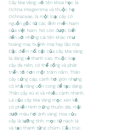
Cây Mai Vàng, với tên khoa học là 
Ochna integerrima và thuộc họ 
Ochnaceae, là một loại cây có 
nguồn gốc từ các tỉnh miền Nam 
của Việt Nam. Nó còn được biết 
đến với những cái tên khác như 
hoàng mai, huỳnh mai hay lão mai.
Đặc điểm nổi bật của cây Mai Vàng 
là dáng vẻ thanh cao, thuộc loại 
cây đa niên, có thể sống và phát 
triển tới hơn một trăm năm. Thân 
cây cứng cáp, cành hơi giòn nhưng 
có khả năng uốn cong để tạo dáng. 
Thân cây xù xì và nhiều cành nhánh.
Lá của cây Mai Vàng mọc xen kẽ, 
có phiến hình trứng thuôn dài, mặt 
dưới màu hơi ánh vàng. Hoa của 
cây là lưỡng tính, mọc từ nách lá 
và tạo thành từng chùm. Cấu trúc 