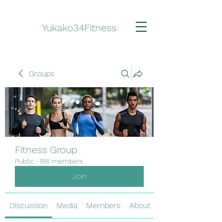
Yukako34Fitness
Groups
Fitness Group
Public
·
186 members
Join
Discussion
Media
Members
About