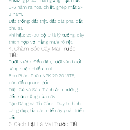
Phương pháp nhân giống: hạt mất 
5-6 năm ra hoa, chiết, ghép mất 2-
3 năm.
Đất trồng: đất thịt, đất cát pha, đất 
phù sa...
Khí hậu: 25-30 độ C là lý tưởng, cây 
thích hợp với nắng mưa rõ rệt.
4. Chăm Sóc Cây Mai Trước 
Tết:
Tưới Nước: Đều đặn, tưới vào buổi 
sáng hoặc chiều mát.
Bón Phân: Phân NPK 20:20:15TE, 
bón đều quanh gốc.
Diệt Cỏ và Sâu: Tránh ảnh hưởng 
đến sức sống của cây.
Tạo Dáng và Tỉa Cành: Duy trì hình 
dáng đẹp, tỉa cành để cây phát triển 
đều.
5. Cách Lặt Lá Mai Trước Tết: