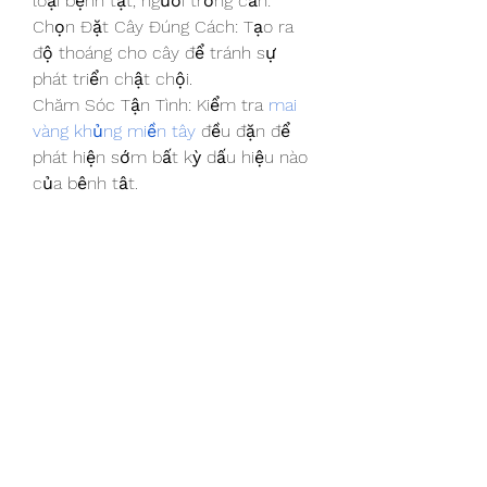
loại bệnh tật, người trồng cần:
Chọn Đặt Cây Đúng Cách: Tạo ra 
độ thoáng cho cây để tránh sự 
phát triển chật chội.
Chăm Sóc Tận Tình: Kiểm tra 
mai 
vàng khủng miền tây
 đều đặn để 
phát hiện sớm bất kỳ dấu hiệu nào 
của bệnh tật.
Sử Dụng Phương Pháp Phòng Tránh: 
Áp dụng các biện pháp như sử 
dụng loại giống chống chịu, duy trì 
độ ẩm và sự thoáng đãng.
Quản Lý Thời Tiết: Theo dõi thường 
xuyên thay đổi thời tiết và thích 
ứng chăm sóc cây phù hợp.
Phương Pháp Điều Trị Kịp Thời: Nếu 
phát hiện bệnh, áp dụng biện pháp 
điều trị ngay lập tức để ngăn chặn 
sự lan rộ và giảm thiểu tác động.