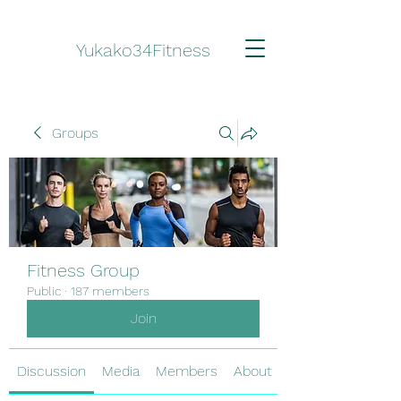
Yukako34Fitness
Groups
Fitness Group
Public
·
187 members
Join
Discussion
Media
Members
About