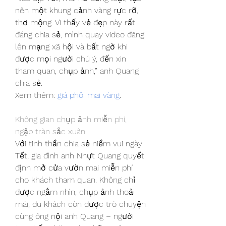
nên một khung cảnh vàng rực rỡ, 
thơ mộng. Vì thấy vẻ đẹp này rất 
đáng chia sẻ, mình quay video đăng 
lên mạng xã hội và bất ngờ khi 
được mọi người chú ý, đến xin 
tham quan, chụp ảnh,” anh Quang 
chia sẻ.
Xem thêm: 
giá phôi mai vàng
.
Không gian chụp ảnh miễn phí, 
ngập tràn sắc xuân
Với tinh thần chia sẻ niềm vui ngày 
Tết, gia đình anh Nhựt Quang quyết 
định mở cửa vườn mai miễn phí 
cho khách tham quan. Không chỉ 
được ngắm nhìn, chụp ảnh thoải 
mái, du khách còn được trò chuyện 
cùng ông nội anh Quang – người 