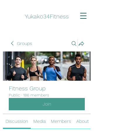
Yukako34Fitness
Groups
Fitness Group
Public
·
186 members
Join
Discussion
Media
Members
About