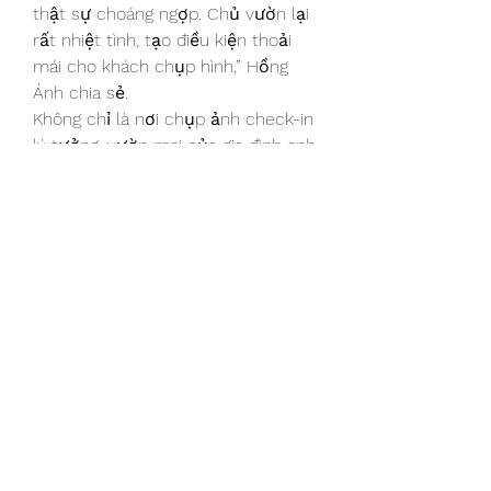
thật sự choáng ngợp. Chủ vườn lại 
rất nhiệt tình, tạo điều kiện thoải 
mái cho khách chụp hình,” Hồng 
Ánh chia sẻ.
Không chỉ là nơi chụp ảnh check-in 
lý tưởng, vườn mai của gia đình anh 
Nhựt Quang còn mang đến không 
gian thư giãn, giúp du khách hòa 
mình vào không khí mùa xuân ấm 
áp, đậm chất miền Tây. Đây thực 
sự là một điểm nhấn đặc biệt trong 
dịp Tết năm nay, nơi mọi người 
cùng sẻ chia niềm vui và cảm nhận 
vẻ đẹp truyền thống. Các bạn có 
thể tham khảo thêm về 
Top 10 
vườn mai vàng lớn nhất Bến Tre 
hiện nay
.
0
0