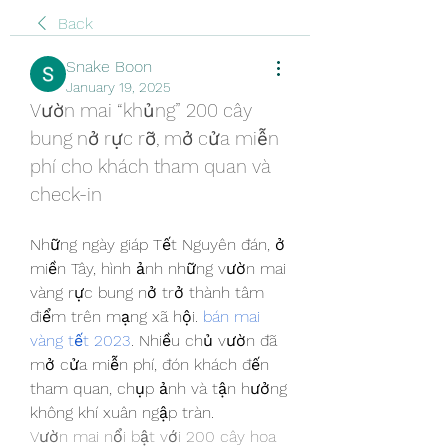
Back
Snake Boon
January 19, 2025
Vườn mai “khủng” 200 cây 
bung nở rực rỡ, mở cửa miễn 
phí cho khách tham quan và 
check-in
Những ngày giáp Tết Nguyên đán, ở 
miền Tây, hình ảnh những vườn mai 
vàng rực bung nở trở thành tâm 
điểm trên mạng xã hội. 
bán mai 
vàng tết 2023
. Nhiều chủ vườn đã 
mở cửa miễn phí, đón khách đến 
tham quan, chụp ảnh và tận hưởng 
không khí xuân ngập tràn.
Vườn mai nổi bật với 200 cây hoa 