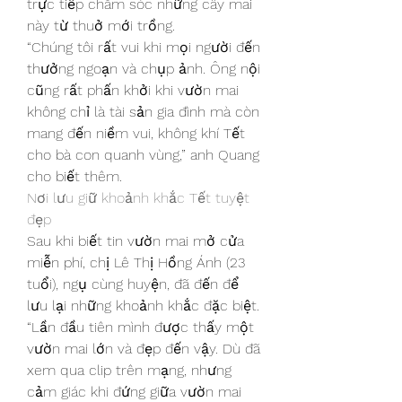
trực tiếp chăm sóc những cây mai 
này từ thuở mới trồng.
“Chúng tôi rất vui khi mọi người đến 
thưởng ngoạn và chụp ảnh. Ông nội 
cũng rất phấn khởi khi vườn mai 
không chỉ là tài sản gia đình mà còn 
mang đến niềm vui, không khí Tết 
cho bà con quanh vùng,” anh Quang 
cho biết thêm.
Nơi lưu giữ khoảnh khắc Tết tuyệt 
đẹp
Sau khi biết tin vườn mai mở cửa 
miễn phí, chị Lê Thị Hồng Ánh (23 
tuổi), ngụ cùng huyện, đã đến để 
lưu lại những khoảnh khắc đặc biệt. 
“Lần đầu tiên mình được thấy một 
vườn mai lớn và đẹp đến vậy. Dù đã 
xem qua clip trên mạng, nhưng 
cảm giác khi đứng giữa vườn mai 