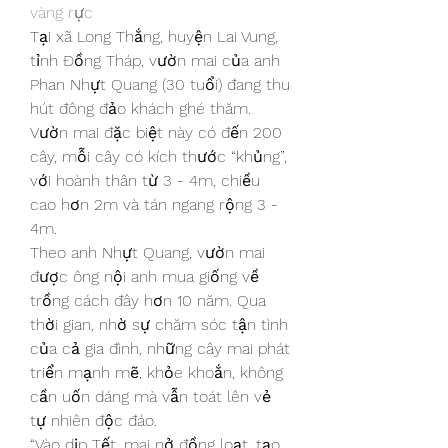
vàng rực
Tại xã Long Thắng, huyện Lai Vung, 
tỉnh Đồng Tháp, vườn mai của anh 
Phan Nhựt Quang (30 tuổi) đang thu 
hút đông đảo khách ghé thăm. 
Vườn mai đặc biệt này có đến 200 
cây, mỗi cây có kích thước “khủng”, 
với hoành thân từ 3 - 4m, chiều 
cao hơn 2m và tán ngang rộng 3 - 
4m.
Theo anh Nhựt Quang, vườn mai 
được ông nội anh mua giống về 
trồng cách đây hơn 10 năm. Qua 
thời gian, nhờ sự chăm sóc tận tình 
của cả gia đình, những cây mai phát 
triển mạnh mẽ, khỏe khoắn, không 
cần uốn dáng mà vẫn toát lên vẻ 
tự nhiên độc đáo.
“Vào dịp Tết, mai nở đồng loạt, tạo 