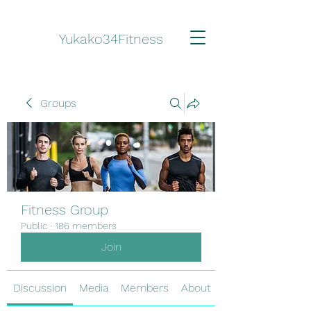
Yukako34Fitness
Groups
Fitness Group
Public
·
186 members
Join
Discussion
Media
Members
About