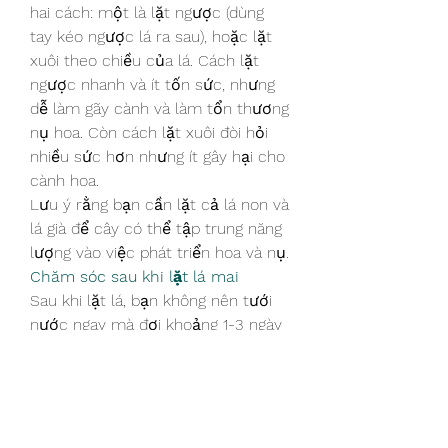
hai cách: một là lặt ngược (dùng 
tay kéo ngược lá ra sau), hoặc lặt 
xuôi theo chiều của lá. Cách lặt 
ngược nhanh và ít tốn sức, nhưng 
dễ làm gãy cành và làm tổn thương 
nụ hoa. Còn cách lặt xuôi đòi hỏi 
nhiều sức hơn nhưng ít gây hại cho 
cành hoa.
Lưu ý rằng bạn cần lặt cả lá non và 
lá già để cây có thể tập trung năng 
lượng vào việc phát triển hoa và nụ.
Chăm sóc sau khi lặt lá mai
Sau khi lặt lá, bạn không nên tưới 
nước ngay mà đợi khoảng 1-3 ngày 
rồi mới tiếp tục tưới. Bạn cần theo 
dõi sự phát triển của cây và thời 
tiết để có các biện pháp điều chỉnh 
phù hợp.
Nếu sau 5-7 ngày mà mai vẫn chưa 