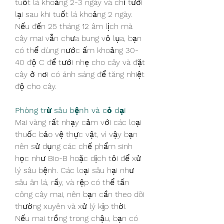
tuốt lá khoảng 2-3 ngày và chỉ tưới 
lại sau khi tuốt lá khoảng 2 ngày.
Nếu đến 25 tháng 12 âm lịch mà 
cây mai vẫn chưa bung vỏ lụa, bạn 
có thể dùng nước ấm khoảng 30-
40 độ C để tưới nhẹ cho cây và đặt 
cây ở nơi có ánh sáng để tăng nhiệt 
độ cho cây.
Phòng trừ sâu bệnh và cỏ dại
Mai vàng rất nhạy cảm với các loại 
thuốc bảo vệ thực vật, vì vậy bạn 
nên sử dụng các chế phẩm sinh 
học như Bio-B hoặc dịch tỏi để xử 
lý sâu bệnh. Các loại sâu hại như 
sâu ăn lá, rầy, và rệp có thể tấn 
công cây mai, nên bạn cần theo dõi 
thường xuyên và xử lý kịp thời.
Nếu mai trồng trong chậu, bạn có 