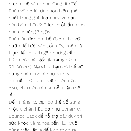
mạnh mẽ và ra hoa đúng dịp Tết. 
Phân vô cơ là lựa chọn hiệu quả 
nhất trong giai đoạn này, và bạn 
nên bón phân 2-3 lần, mỗi lần cách 
nhau khoảng 7 ngày.
Phân lân đơn có thể được pha với 
nước để tưới vào gốc cây, hoặc rải 
trực tiếp quanh gốc nhưng cần 
tránh bón sát gốc (khoảng cách 
20-30 cm). Ngoài ra, bạn có thể sử 
dụng phân bón lá như NPK 6-30-
30, Đầu Trâu 701, hoặc Siêu Lân 
550, phun lên tán lá mỗi tuần một 
lần.
Đến tháng 12, bạn có thể bổ sung 
một ít phân hữu cơ như Dynamic, 
Bounce Back để hỗ trợ cây duy trì 
sức khỏe và ra hoa bền lâu. Cuối 
cùng, việc lặt lá để kích thích ra 