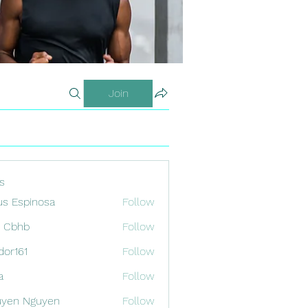
Join
s
us Espinosa
Follow
x Cbhb
Follow
odor161
Follow
1
a
Follow
uyen Nguyen
Follow