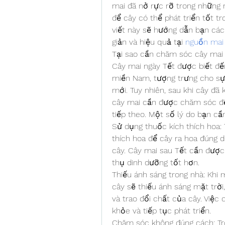
mai đã nở rực rỡ trong những 
để cây có thể phát triển tốt tr
viết này sẽ hướng dẫn bạn cá
giản và hiệu quả tại 
nguồn mai 
Tại sao cần chăm sóc cây mai
Cây mai ngày Tết được biết đế
miền Nam, tượng trưng cho sự
mới. Tuy nhiên, sau khi cây đã
cây mai cần được chăm sóc để 
tiếp theo. Một số lý do bạn c
Sử dụng thuốc kích thích hoa: 
thích hoa để cây ra hoa đúng d
cây. Cây mai sau Tết cần được
thụ dinh dưỡng tốt hơn.
Thiếu ánh sáng trong nhà: Khi 
cây sẽ thiếu ánh sáng mặt trời
và trao đổi chất của cây. Việc 
khỏe và tiếp tục phát triển.
Chăm sóc không đúng cách: Tr