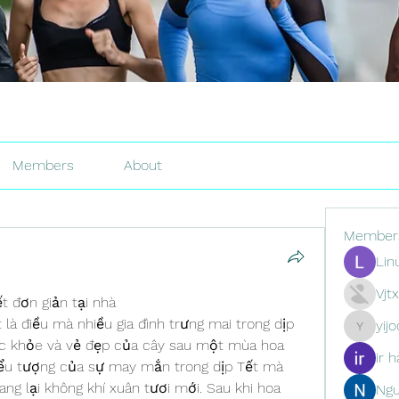
Members
About
Member
Lin
Vjt
 đơn giản tại nhà
là điều mà nhiều gia đình trưng mai trong dịp 
yij
yijodor16
ức khỏe và vẻ đẹp của cây sau một mùa hoa 
ir h
biểu tượng của sự may mắn trong dịp Tết mà 
ang lại không khí xuân tươi mới. Sau khi hoa 
Ng