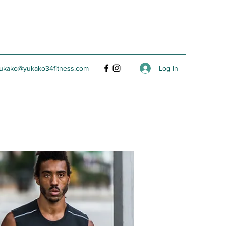
Log In
ukako@yukako34fitness.com