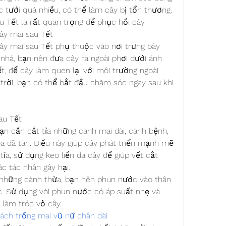
tưới quá nhiều, có thể làm cây bị tổn thương. 
 Tết là rất quan trọng để phục hồi cây.
ây mai sau Tết
y mai sau Tết phụ thuộc vào nơi trưng bày 
nhà, bạn nên đưa cây ra ngoài phơi dưới ánh 
 để cây làm quen lại với môi trường ngoài 
 trời, bạn có thể bắt đầu chăm sóc ngay sau khi 
au Tết
ạn cần cắt tỉa những cành mai dài, cành bệnh, 
 đã tàn. Điều này giúp cây phát triển mạnh mẽ 
tỉa, sử dụng keo liền da cây để giúp vết cắt 
c tác nhân gây hại.
 những cành thừa, bạn nên phun nước vào thân 
 Sử dụng vòi phun nước có áp suất nhẹ và 
 làm tróc vỏ cây.
ách trồng mai vũ nữ chân dài