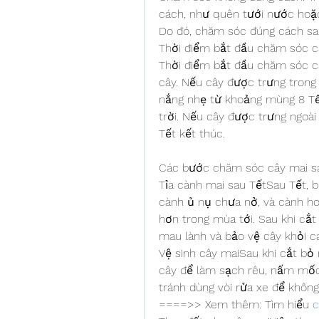
cách, như quên tưới nước hoặc 
Do đó, chăm sóc đúng cách sau
Thời điểm bắt đầu chăm sóc c
Thời điểm bắt đầu chăm sóc câ
cây. Nếu cây được trưng trong 
nắng nhẹ từ khoảng mùng 8 Tết,
trời. Nếu cây được trưng ngoài
Tết kết thúc.
Các bước chăm sóc cây mai s
Tỉa cành mai sau TếtSau Tết, b
cành ủ nụ chưa nở, và cành hoa
hơn trong mùa tới. Sau khi cắt 
mau lành và bảo vệ cây khỏi cá
Vệ sinh cây maiSau khi cắt bỏ
cây để làm sạch rêu, nấm mốc.
tránh dùng vòi rửa xe để không
====>> Xem thêm: Tìm hiểu 
c