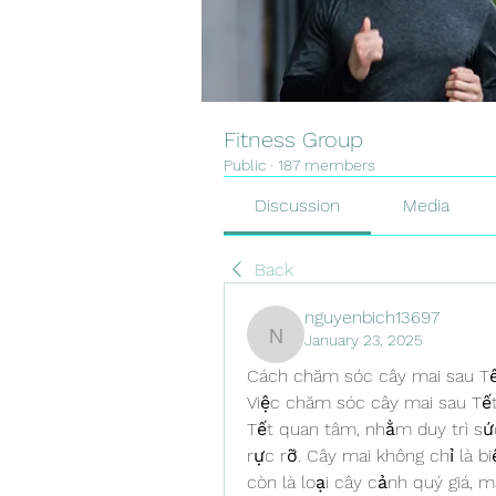
Fitness Group
Public
·
187 members
Discussion
Media
Back
nguyenbich13697
January 23, 2025
nguyenbich13697
Cách chăm sóc cây mai sau Tết
Việc chăm sóc cây mai sau Tết 
Tết quan tâm, nhằm duy trì s
rực rỡ. Cây mai không chỉ là 
còn là loại cây cảnh quý giá, m