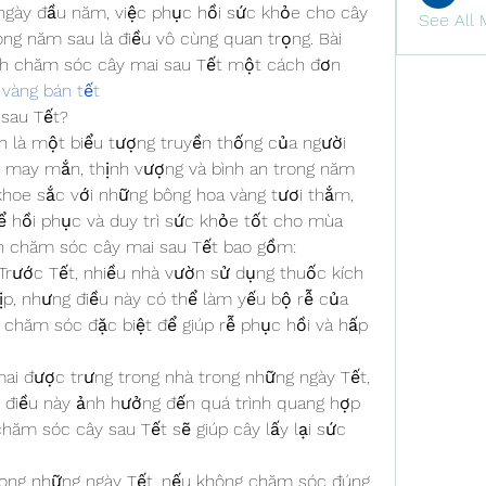
ngày đầu năm, việc phục hồi sức khỏe cho cây 
See All 
ong năm sau là điều vô cùng quan trọng. Bài 
ch chăm sóc cây mai sau Tết một cách đơn 
vàng bán tết
 sau Tết?
n là một biểu tượng truyền thống của người 
 may mắn, thịnh vượng và bình an trong năm 
 khoe sắc với những bông hoa vàng tươi thắm, 
hồi phục và duy trì sức khỏe tốt cho mùa 
ần chăm sóc cây mai sau Tết bao gồm:
Trước Tết, nhiều nhà vườn sử dụng thuốc kích 
ịp, nhưng điều này có thể làm yếu bộ rễ của 
 chăm sóc đặc biệt để giúp rễ phục hồi và hấp 
mai được trưng trong nhà trong những ngày Tết, 
, điều này ảnh hưởng đến quá trình quang hợp 
chăm sóc cây sau Tết sẽ giúp cây lấy lại sức 
ong những ngày Tết, nếu không chăm sóc đúng 