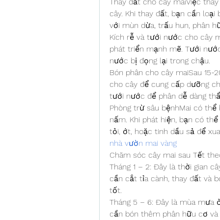
Thay đất cho cây maiViệc thay
cây. Khi thay đất, bạn cần loại 
với mùn dừa, trấu hun, phân h
Kích rễ và tưới nước cho cây ma
phát triển mạnh mẽ. Tưới nước 
nước bị đọng lại trong chậu.
Bón phân cho cây maiSau 15-20
cho cây để cung cấp dưỡng ch
tưới nước để phân dễ dàng thẩ
Phòng trừ sâu bệnhMai có thể b
nấm. Khi phát hiện, bạn có thể
nhà vườn mai vàng
Chăm sóc cây mai sau Tết the
Tháng 1 – 2: Đây là thời gian c
cần cắt tỉa cành, thay đất và 
tốt.
Tháng 5 – 6: Đây là mùa mưa 
cần bón thêm phân hữu cơ và 