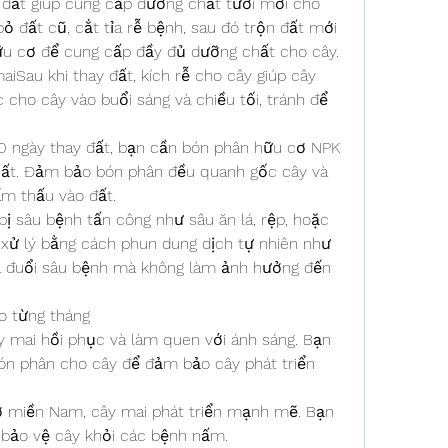
 đất giúp cung cấp dưỡng chất tươi mới cho 
bỏ đất cũ, cắt tỉa rễ bệnh, sau đó trộn đất mới 
ữu cơ để cung cấp đầy đủ dưỡng chất cho cây.
iSau khi thay đất, kích rễ cho cây giúp cây 
cho cây vào buổi sáng và chiều tối, tránh để 
 ngày thay đất, bạn cần bón phân hữu cơ NPK 
ất. Đảm bảo bón phân đều quanh gốc cây và 
m thấu vào đất.
ị sâu bệnh tấn công như sâu ăn lá, rệp, hoặc 
 xử lý bằng cách phun dung dịch tự nhiên như 
tỏi, ớt, hoặc tinh dầu sả để xua đuổi sâu bệnh mà không làm ảnh hưởng đến 
o từng tháng
ây mai hồi phục và làm quen với ánh sáng. Bạn 
bón phân cho cây để đảm bảo cây phát triển 
ở miền Nam, cây mai phát triển mạnh mẽ. Bạn 
bảo vệ cây khỏi các bệnh nấm.