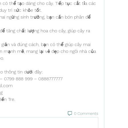
 có thể tạo dáng cho cây. Tiếp tục cắt tỉa các 
uy trì sức khỏe tốt.
 mai ngừng sinh trưởng, bạn cần bón phân để 
để tăng chất lượng hoa cho cây, giúp cây ra 
iản và đúng cách, bạn có thể giúp cây mai 
ển mạnh mẽ, mang lại vẻ đẹp cho ngôi nhà của 
o.
o thông tin dưới đây:
9 – 0799 888 999 – 0888777777
il.com
ng
Bến Tre.
0 Comments